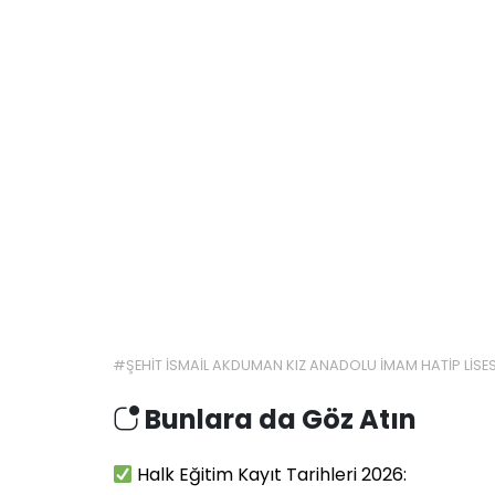
#
ŞEHİT İSMAİL AKDUMAN KIZ ANADOLU İMAM HATİP LİSES
Bunlara da Göz Atın
Halk Eğitim Kayıt Tarihleri 2026: