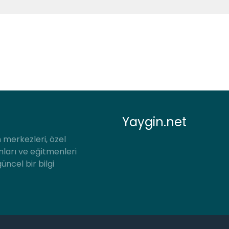
Yaygin.net
 merkezleri, özel
mları ve eğitmenleri
güncel bir bilgi