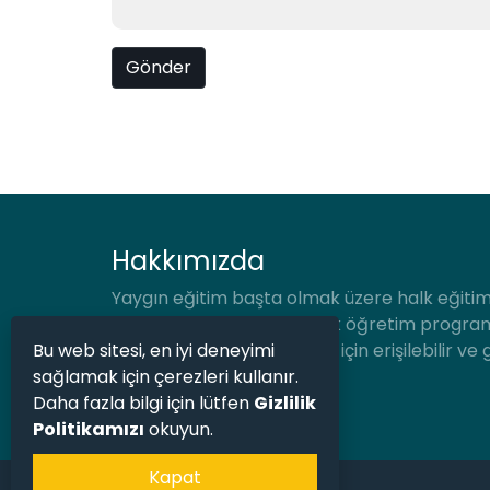
Hakkımızda
Yaygın eğitim başta olmak üzere halk eğitim
okullar, devlet okulları, açık öğretim progra
Bu web sitesi, en iyi deneyimi
bir araya getirerek herkes için erişilebilir ve 
sağlamak için çerezleri kullanır.
kaynağı oluşturuyoruz.
Daha fazla bilgi için lütfen
Gizlilik
Politikamızı
okuyun.
Kapat