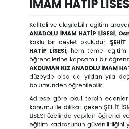
İMAM HATİP LİSE
Kaliteli ve ulaşılabilir eğitim araya
ANADOLU İMAM HATİP LİSESİ
,
Osm
köklü bir devlet okuludur.
ŞEHİT
HATİP LİSESİ
, hem temel eğitim
öğrencilerine kapsamlı bir öğre
AKDUMAN KIZ ANADOLU İMAM HATİ
düzeyde olsa da yıldan yıla deği
bölümünden öğrenilebilir.
Adrese göre okul tercih edenler
konumu ile dikkat çeken ŞEHİT 
LİSESİ özelinde yapılan öğrenci ve
eğitim kadrosunun güvenilirliğini 